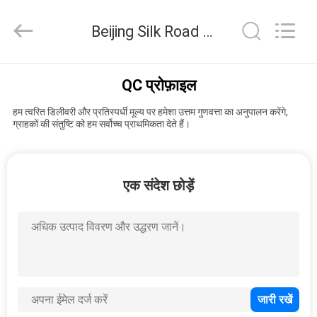
Road
Enterprise
Management
Beijing Silk Road Enterprise Management Services Co., Ltd. गुणवत्ता नियंत्रण
Services
Co.,
Ltd..
All
घर
Rights
Reserved.
QC प्रोफ़ाइल
हम त्वरित डिलीवरी और प्रतिस्पर्धी मूल्य पर हमेशा उत्तम गुणवत्ता का अनुपालन करेंगे,
उत्पादों
ग्राहकों की संतुष्टि को हम सर्वोच्च प्राथमिकता देते हैं।
हमारे
एक संदेश छोड़ें
बारे
में
कारखाना
भ्रमण