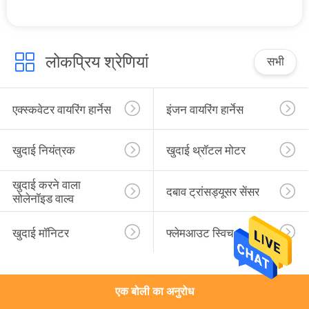
गुणवत्ता
नियंत्रण
लोकप्रिय श्रेणियां
सभी
संपर्क
करें
एक्स्कवेटर वायरिंग हार्नेस
इंजन वायरिंग हार्नेस
BLOG
खुदाई नियंत्रक
खुदाई थ्रॉटल मोटर
खुदाई करने वाला 
दबाव ट्रांसड्यूसर सेंसर
साइटमैप
सोलेनॉइड वाल्व
खुदाई मॉनिटर
फ्लेमआउट स्विच
PRIVACY
POLICY
एक बोली का अनुरोध