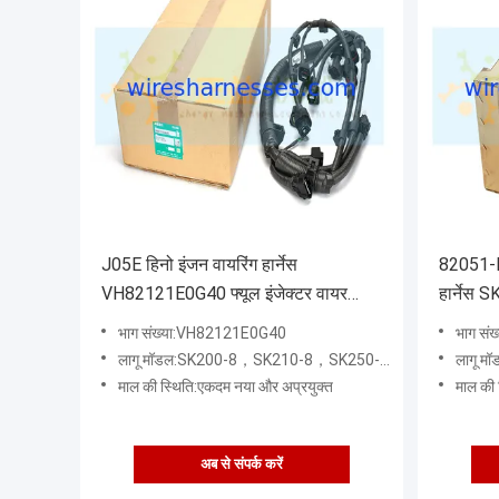
J05E हिनो इंजन वायरिंग हार्नेस
82051-E
VH82121E0G40 फ्यूल इंजेक्टर वायर
हार्नेस 
SK200-8
भाग संख्या:VH82121E0G40
भाग सं
लागू मॉडल:SK200-8，SK210-8，SK250-8，SK260-8，SK330-8，SK350-8
लागू म
माल की स्थिति:एकदम नया और अप्रयुक्त
माल की 
अब से संपर्क करें