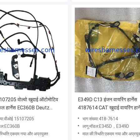
07205 वोल्वो खुदाई ऑटोमोटिव
E349D C13 इंजन वायरिंग हार्नेस
िकल हार्नेस EC360B Deutz
4187614 CAT खुदाई वायरिंग हार्
ख्या:वीओई 15107205
भाग संख्या:418-7614
ॉडल:EC360B
लागू मॉडल:E345D，E349D
स्थिति:एकदम नया और अप्रयुक्त
माल की स्थिति:एकदम नया और अप्रयुक