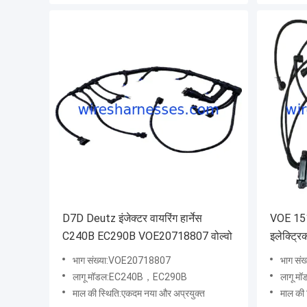
D7D Deutz इंजेक्टर वायरिंग हार्नेस
VOE 151
C240B EC290B VOE20718807 वोल्वो
इलेक्ट्र
D12D
भाग संख्या:VOE20718807
भाग सं
लागू मॉडल:EC240B，EC290B
लागू म
माल की स्थिति:एकदम नया और अप्रयुक्त
माल की 