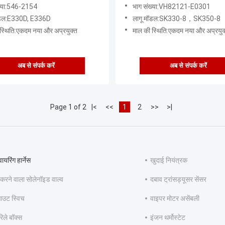
ख्या:546-2154
भाग संख्या:VH82121-E0301
ॉडल:E330D, E336D
लागू मॉडल:SK330-8，SK350-8
स्थिति:एकदम नया और अप्रयुक्त
माल की स्थिति:एकदम नया और अप्रयुक
अब से संपर्क करें
अब से संपर्क करें
Page 1 of 2
|<
<<
1
2
>>
>|
ायरिंग हार्नेस
खुदाई नियंत्रक
 करने वाला सोलेनॉइड वाल्व
दबाव ट्रांसड्यूसर सेंसर
आउट स्विच
वाइपर मोटर असेंबली
रिले बॉक्स
इंजन थर्मोस्टेट