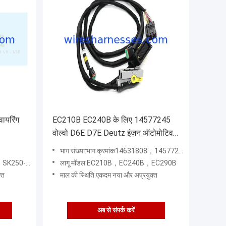
वायरिंग
EC210B EC240B के लिए 14577245
वोल्वो D6E D7E Deutz इंजन ऑटोमोटिव
वायरिंग हार्नेस
भाग संख्या:भाग क्रमांक14631808，14577245
8，SK260-8
लागू मॉडल:EC210B，EC240B，EC290B
्त
माल की स्थिति:एकदम नया और अप्रयुक्त
अब से संपर्क करें