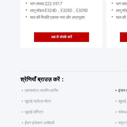
भाग संख्या:222-5917
भाग सं
लागू मॉडल:E324D，E325D，E329D
लागू म
माल की स्थिति:एकदम नया और अप्रयुक्त
माल की 
अब से संपर्क करें
श्रेणियाँ ब्राउज़ करें：
एक्स्कवेटर वायरिंग हार्नेस
इंजन व
खुदाई थ्रॉटल मोटर
खुदाई
खुदाई मॉनिटर
फ्लेम
ईंधन इंजेक्टर असेंबली
फ्यूज 