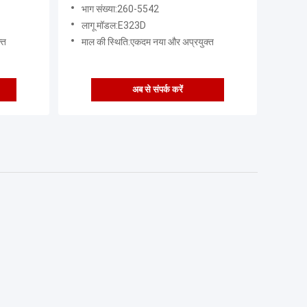
भाग संख्या:260-5542
लागू मॉडल:E323D
्त
माल की स्थिति:एकदम नया और अप्रयुक्त
अब से संपर्क करें