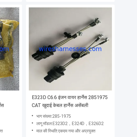
E323D C6.6 इंजन वायर हार्नेस 2851975
नेस
CAT खुदाई केबल हार्नेस असेंबली
भाग संख्या:285-1975
लागू मॉडल:E323D2，E324D，E326D2
्त
माल की स्थिति:एकदम नया और अप्रयुक्त