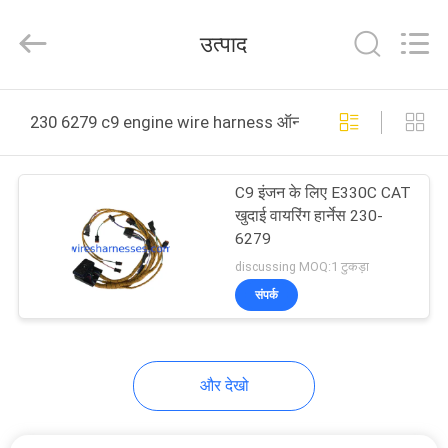
Road
Enterprise
Management
उत्पाद
Services
Co.,
Ltd..
All
घर
Rights
Reserved.
230 6279 c9 engine wire harness ऑनलाइन निर्माण
उत्पादों
C9 इंजन के लिए E330C CAT
खुदाई वायरिंग हार्नेस 230-
हमारे
6279
बारे
discussing MOQ:1 टुकड़ा
संपर्क
में
कारखाना
और देखो
भ्रमण