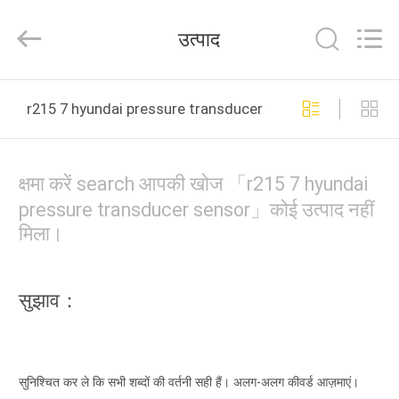
Road
Enterprise
Management
उत्पाद
Services
Co.,
Ltd..
All
घर
Rights
Reserved.
r215 7 hyundai pressure transducer sensor ऑनलाइन निर्मा
उत्पादों
क्षमा करें search आपकी खोज 「r215 7 hyundai
हमारे
pressure transducer sensor」कोई उत्पाद नहीं
मिला।
बारे
में
सुझाव：
कारखाना
भ्रमण
सुनिश्चित कर ले कि सभी शब्दों की वर्तनी सही हैं। अलग-अलग कीवर्ड आज़माएं।