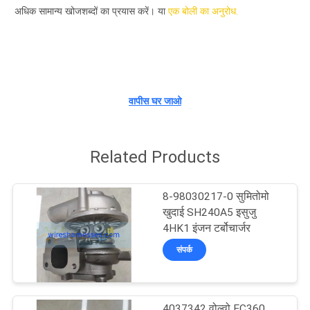
गुणवत्ता
अधिक सामान्य खोजशब्दों का प्रयास करें। या
एक बोली का अनुरोध.
नियंत्रण
संपर्क
वापीस घर जाओ
करें
BLOG
Related Products
साइटमैप
8-98030217-0 सुमितोमो
खुदाई SH240A5 इसुजु
4HK1 इंजन टर्बोचार्जर
PRIVACY
संपर्क
POLICY
4037342 वोल्वो EC360