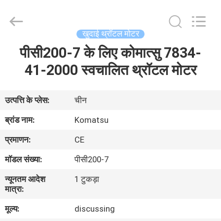
Road
Enterprise
Management
Services
Co.,
खुदाई थ्रॉटल मोटर
Ltd..
All
पीसी200-7 के लिए कोमात्सु 7834-
घर
Rights
Reserved.
41-2000 स्वचालित थ्रॉटल मोटर
उत्पादों
उत्पत्ति के प्लेस:
चीन
हमारे
ब्रांड नाम:
Komatsu
बारे
प्रमाणन:
CE
में
मॉडल संख्या:
पीसी200-7
न्यूनतम आदेश
1 टुकड़ा
कारखाना
मात्रा:
भ्रमण
मूल्य:
discussing