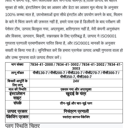
चिंता न करनी पड़े, प्लग जलरोधक और जंग-रोधी सामग्री है,
ताकि उत्पाद की बेहतर
सुरक्षा हो सके, इंस्टॉलेशन छेद का आकार और डेटा का आकार मूल मोल्ड के अनुसार
100% कच्चा माल है, उपभोक्ताओं द्वारा सीधे इंस्टॉल और उपयोग करने के बाद, मिलान
के बारे में चिंता करने की ज़रूरत नहीं है, हमारे पास एक है डिलीवरी के बाद परीक्षण की
पेशेवर टीम, उत्पाद बिल्कुल नया, अप्रयुक्त, क्षतिग्रस्त नहीं है, मेरी कंपनी अनुसंधान
और विकास, उत्पादन, बिक्री, रखरखाव के लिए प्रतिबद्ध है, उत्पाद ने ISO9001
गुणवत्ता प्रणाली प्रमाणीकरण पारित किया है, और ISO9001 मानकों के अनुसार
सख्ती से किया गया है। सुनिश्चित करें कि हमारा प्रत्येक उत्पाद अच्छी गुणवत्ता वाला हो
और उच्च गुणवत्ता वाले उत्पाद तैयार करें।
भाग संख्या
7834-41-2000 / 7834-41-3002 / 7834-41-2002 / 7834-41-
3003
लागू मॉडल
पीसी130-7 / पीसी200-7 / पीसी220-7 / पीसी270-7 / पीसी300-7 /
पीसी350-7, पीसी360-7
बिजली आपूर्ति के
24V
लिए लागू
माल की स्थिति
एकदम नया और अप्रयुक्त
इंस्टालेशन
खुदाई के यंत्र
साइट
संपर्क
तीन-सुई और चार-सुई प्लग
उत्पाद
प्रकार
नियंत्रण
प्रणाली
पैकेजिंग
प्रकार
स्वतंत्र कागज पैकेजिंग
प्लग स्थिति चित्र