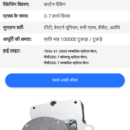
पैकेजिंग विवरण:
कार्टन पैकिंग
गुणवत्ता
नियंत्रण
प्रसव के समय:
3-7 कार्य दिवस
भुगतान शर्तें:
टीटी, वेस्टर्न यूनियन, मनी ग्राम, वीचैट, अलीपे
संपर्क
आपूर्ति की क्षमता:
प्रति माह 100000 टुकड़ा / टुकड़े
करें
हाई लाइट:
,
7834-41-2000 स्वचालित थ्रॉटल मोटर
,
पीसी200-7 कोमात्सु थ्रॉटल मोटर
BLOG
पीसी200-7 स्वचालित थ्रॉटल मोटर
सबसे अच्छी कीमत
साइटमैप
PRIVACY
POLICY