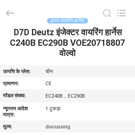
Road
Enterprise
Management
Services
Co.,
इंजन वायरिंग हार्नेस
Ltd..
All
D7D Deutz इंजेक्टर वायरिंग हार्नेस
घर
Rights
Reserved.
C240B EC290B VOE20718807
उत्पादों
वोल्वो
हमारे
उत्पत्ति के प्लेस:
चीन
बारे
प्रमाणन:
CE
में
मॉडल संख्या:
EC240B，EC290B
न्यूनतम आदेश
1 टुकड़ा
कारखाना
मात्रा:
भ्रमण
मूल्य:
discussing