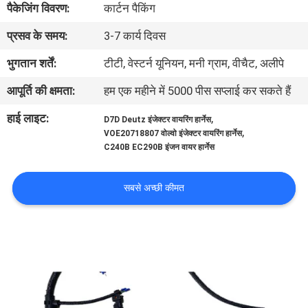
पैकेजिंग विवरण:
कार्टन पैकिंग
गुणवत्ता
नियंत्रण
प्रसव के समय:
3-7 कार्य दिवस
भुगतान शर्तें:
टीटी, वेस्टर्न यूनियन, मनी ग्राम, वीचैट, अलीपे
संपर्क
आपूर्ति की क्षमता:
हम एक महीने में 5000 पीस सप्लाई कर सकते हैं
करें
हाई लाइट:
,
D7D Deutz इंजेक्टर वायरिंग हार्नेस
,
VOE20718807 वोल्वो इंजेक्टर वायरिंग हार्नेस
BLOG
C240B EC290B इंजन वायर हार्नेस
सबसे अच्छी कीमत
साइटमैप
PRIVACY
POLICY