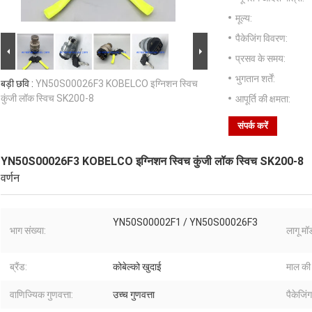
मूल्य:
पैकेजिंग विवरण:
प्रसव के समय:
भुगतान शर्तें:
बड़ी छवि :
YN50S00026F3 KOBELCO इग्निशन स्विच
कुंजी लॉक स्विच SK200-8
आपूर्ति की क्षमता:
संपर्क करें
YN50S00026F3 KOBELCO इग्निशन स्विच कुंजी लॉक स्विच SK200-8
वर्णन
YN50S00002F1 / YN50S00026F3
भाग संख्या:
लागू म
ब्रैंड:
कोबेल्को खुदाई
माल की 
वाणिज्यिक गुणवत्ता:
उच्च गुणवत्ता
पैकेजिं