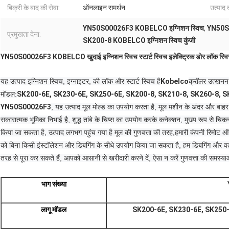
बिक्री के बाद की सेवा:
ऑनलाइन समर्थन
उत्पाद 
YN50S00026F3 KOBELCO इग्निशन स्विच
,
YN50S0
प्रमुखता देना:
SK200-8 KOBELCO इग्निशन स्विच कुंजी
YN50S00026F3 KOBELCO खुदाई इग्निशन स्विच स्टार्ट स्विच इलेक्ट्रिक डोर लॉक स
यह उत्पाद इग्निशन स्विच, इग्नाइटर, की लॉक और स्टार्ट स्विच है
Kobelco
क्रॉलर उत्खन
मॉडल:
SK200-6E, SK230-6E, SK250-6E, SK200-8, SK210-8, SK260-8, S
YN50S00026F3
, यह उत्पाद मूल मोल्ड का उपयोग करता है, मूल मशीन के अंदर और बाहर सं
सकारात्मक भूमिका निभाई है, शुद्ध तांबे के चिप्स का उपयोग करके कनेक्शन, मुख्य रूप से च
किया जा सकता है, उत्पाद लगभग पहुंच गया है मूल की गुणवत्ता की तरह,
हमारी कंपनी रिमोट ऑ
को बिना किसी इंस्टॉलेशन और डिबगिंग के सीधे उपयोग किया जा सकता है, हम डिबगिंग और वर्तम
तरह से पूरा कर सकते हैं, आपको आसानी से खरीदारी करने दें, ऐसा न करें गुणवत्ता की समस्याओं 
भाग संख्या
लागू मॉडल
SK200-6E, SK230-6E, SK250-