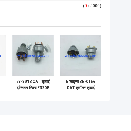
(
0
/ 3000)
AT
7Y-3918 CAT खुदाई
5 लाइन्स 3E-0156
इग्निशन स्विच E320B
CAT क्रॉलर खुदाई
E320V स्टार्टर कुंजी
इग्निशन स्विच E70B
स्विच
E200B