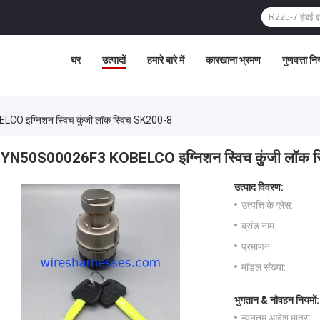
घर
उत्पादों
हमारे बारे में
कारखाना भ्रमण
गुणवत्ता नि
 इग्निशन स्विच कुंजी लॉक स्विच SK200-8
YN50S00026F3 KOBELCO इग्निशन स्विच कुंजी लॉक स
उत्पाद विवरण:
उत्पत्ति के प्लेस:
ब्रांड नाम:
प्रमाणन:
मॉडल संख्या:
भुगतान & नौवहन नियमों:
न्यूनतम आदेश मात्रा: