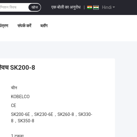
एक बोली का अनुरोध
|
Hindi
खोज
यंत्रण
संपर्क करें
ब्लॉग
्विच SK200-8
चीन
KOBELCO
CE
SK200-6E，SK230-6E，SK260-8，SK330-
8，SK350-8
1 टुकड़ा