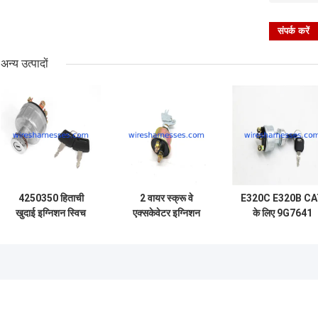
अन्य उत्पादों
4250350 हिताची
2 वायर स्क्रू वे
E320C E320B C
खुदाई इग्निशन स्विच
एक्सकेवेटर इग्निशन
के लिए 9G7641
EX200-5 इग्निशन
स्टार्ट स्विच 7N-0718
इग्निशन और स्टार्टर
स्टार्टर स्विच
CAT पावर बॉक्स लॉक
स्विच 4 लाइनें