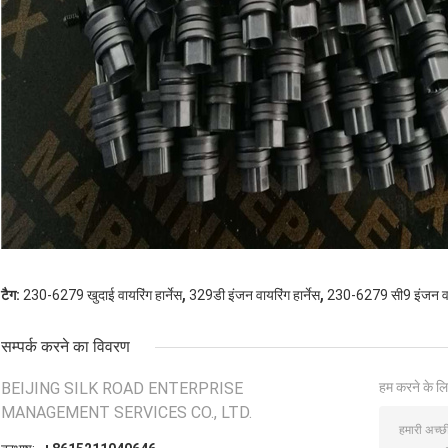
,
,
टैग:
230-6279 खुदाई वायरिंग हार्नेस
329डी इंजन वायरिंग हार्नेस
230-6279 सी9 इंजन वाय
सम्पर्क करने का विवरण
BEIJING SILK ROAD ENTERPRISE
हम करने के लि
MANAGEMENT SERVICES CO., LTD.