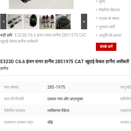
मूल्य:
पैकेजिंग विवरण:
प्रसव के समय:
भुगतान शर्तें:
बड़ी छवि :
E323D C6.6 इंजन वायर हार्नेस 2851975 CAT
आपूर्ति की क्षमता:
खुदाई केबल हार्नेस असेंबली
संपर्क करें
E323D C6.6 इंजन वायर हार्नेस 2851975 CAT खुदाई केबल हार्नेस असेंबली
वर्णन
भाग संख्या:
285-1975
लागू म
माल की स्थिति:
एकदम नया और अप्रयुक्त
वाणिज्य
पैकेजिंग प्रकार:
व्यक्तिगत पैकेज
स्थापना
प्रमाणन प्रमाण पत्र:
सीई
उत्पाद 