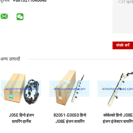
दूरभाष:
+8615211040646
अन्य उत्पादों
J05E हिनो इंजन
82051-E0050 हिनो
कोबेल्को हिनो J08E
वायरिंग हार्नेस
J08E इंजन वायरिंग
इंजन इंजेक्टर वायरिं
VH82121E0G40
हार्नेस SK350-8
हार्नेस SK200-8