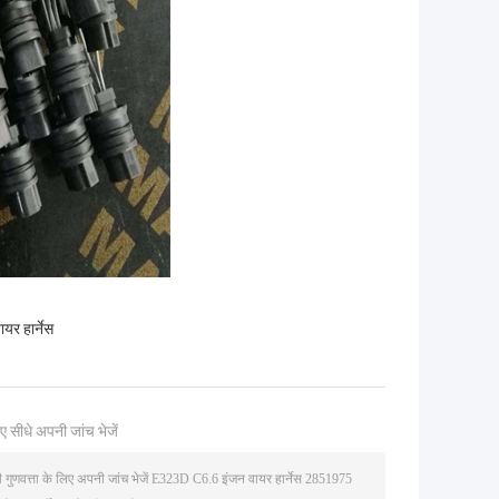
र हार्नेस
ए सीधे अपनी जांच भेजें