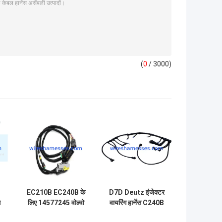
(
0
/ 3000)
EC210B EC240B के
D7D Deutz इंजेक्टर
ग
लिए 14577245 वोल्वो
वायरिंग हार्नेस C240B
D6E D7E Deutz
EC290B