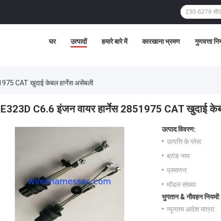
घर
उत्पादों
हमारे बारे में
कारखाना भ्रमण
गुणवत्ता नि
975 CAT खुदाई केबल हार्नेस असेंबली
E323D C6.6 इंजन वायर हार्नेस 2851975 CAT खुदाई केबल 
उत्पाद विवरण:
उत्पत्ति के प्लेस:
ब्रांड नाम:
प्रमाणन:
मॉडल संख्या:
भुगतान & नौवहन नियमों:
न्यूनतम आदेश मात्रा: