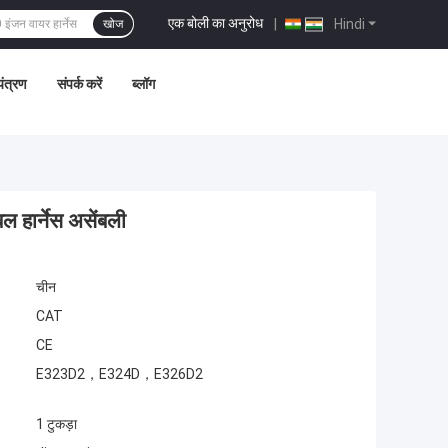
एक बोली का अनुरोध
|
Hindi
खोज
यंत्रण
संपर्क करें
ब्लॉग
हार्नेस असेंबली
चीन
CAT
CE
E323D2，E324D，E326D2
1 टुकड़ा