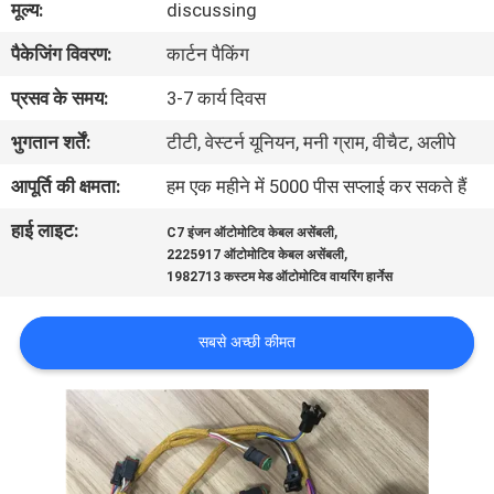
मूल्य:
discussing
गुणवत्ता
पैकेजिंग विवरण:
कार्टन पैकिंग
नियंत्रण
प्रसव के समय:
3-7 कार्य दिवस
संपर्क
भुगतान शर्तें:
टीटी, वेस्टर्न यूनियन, मनी ग्राम, वीचैट, अलीपे
करें
आपूर्ति की क्षमता:
हम एक महीने में 5000 पीस सप्लाई कर सकते हैं
हाई लाइट:
,
C7 इंजन ऑटोमोटिव केबल असेंबली
BLOG
,
2225917 ऑटोमोटिव केबल असेंबली
1982713 कस्टम मेड ऑटोमोटिव वायरिंग हार्नेस
साइटमैप
सबसे अच्छी कीमत
PRIVACY
POLICY