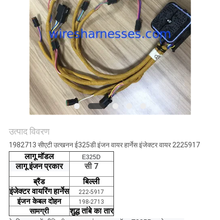
उत्पाद विवरण
1982713 सीएटी उत्खनन ई325डी इंजन वायर हार्नेस इंजेक्टर वायर 2225917
लागू मॉडल
E325D
सी 7
लागू इंजन प्रकार
बिल्ली
ब्रैंड
इंजेक्टर वायरिंग हार्नेस
222-5917
इंजन
केबल
दोहन
198-2713
सामग्री
शुद्ध तांबे का तार