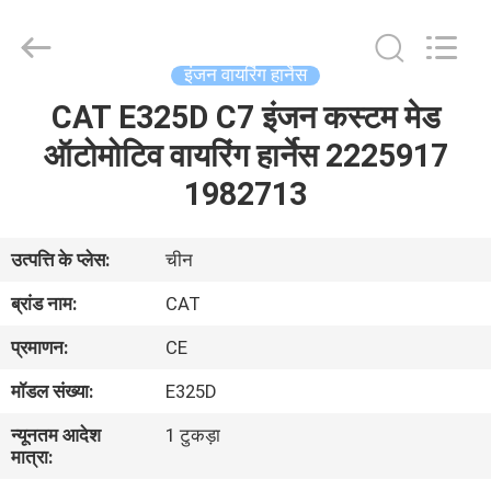
Road
Enterprise
Management
Services
Co.,
इंजन वायरिंग हार्नेस
Ltd..
All
CAT E325D C7 इंजन कस्टम मेड
घर
Rights
Reserved.
ऑटोमोटिव वायरिंग हार्नेस 2225917
उत्पादों
1982713
हमारे
उत्पत्ति के प्लेस:
चीन
बारे
ब्रांड नाम:
CAT
में
प्रमाणन:
CE
मॉडल संख्या:
E325D
कारखाना
न्यूनतम आदेश
1 टुकड़ा
भ्रमण
मात्रा: