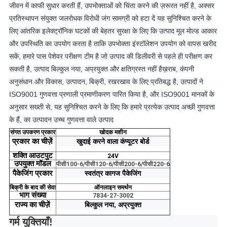
जीवन में काफी सुधार करती हैं, उपभोक्ताओं को चिंता करने की ज़रूरत नहीं है, अक्सर
प्रतिस्थापन संयुक्त जलरोधक विरोधी जंग सामग्री को हटा दें यह सुनिश्चित करने के
लिए आंतरिक इलेक्ट्रॉनिक घटकों की बेहतर सुरक्षा के लिए कि उत्पाद मूल मोल्ड आकार
और उपस्थिति का उपयोग करता है ताकि उपभोक्ता इंस्टॉलेशन उपयोग को वापस खरीद
सकें, हमारे पास पेशेवर परीक्षण टीम है जो उत्पाद की डिलीवरी से पहले ही परीक्षण कर
सकती है, उत्पाद बिल्कुल नया, अप्रयुक्त और क्षतिग्रस्त नहीं है
ख़राब, कंपनी
अनुसंधान और विकास, उत्पादन, बिक्री, रखरखाव के लिए प्रतिबद्ध है, उत्पादों ने
ISO9001 गुणवत्ता प्रणाली प्रमाणीकरण पारित किया है, और ISO9001 मानकों के
अनुसार सख्ती से, यह सुनिश्चित करने के लिए कि हमारे प्रत्येक उत्पाद अच्छी गुणवत्ता
के हैं, का उत्पादन उच्च गुणवत्ता वाले उत्पाद
संगत उपकरण प्रकार
खोदक मशीन
प्रकार
का
चीज़ें
खुदाई करने वाला कंप्यूटर बोर्ड
शक्ति
आउटपुट
24V
उपयुक्त
मॉडल
पीसी100-6/पीसी120-6/पीसी200-6/पीसी220-6
पैकेजिंग
प्रकार
स्वतंत्र कागज पैकेजिंग
बिक्री के बाद की सेवा
ऑनलाइन समर्थन
भाग
संख्या
7834-27-3002
राज्य
का
चीज़ें
बिल्कुल नया, अप्रयुक्त
गर्म युक्तियाँ!