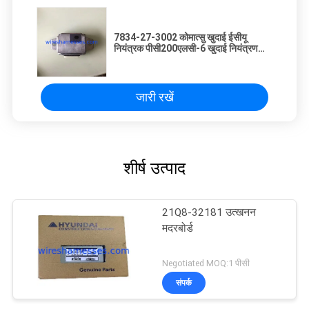
7834-27-3002 कोमात्सु खुदाई ईसीयू
नियंत्रक पीसी200एलसी-6 खुदाई नियंत्रण
इकाई
जारी रखें
शीर्ष उत्पाद
21Q8-32181 उत्खनन
मदरबोर्ड
Negotiated MOQ:1 पीसी
संपर्क