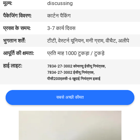
मूल्य:
discussing
गुणवत्ता
पैकेजिंग विवरण:
कार्टन पैकिंग
नियंत्रण
प्रसव के समय:
3-7 कार्य दिवस
संपर्क
भुगतान शर्तें:
टीटी, वेस्टर्न यूनियन, मनी ग्राम, वीचैट, अलीपे
करें
आपूर्ति की क्षमता:
प्रति माह 1000 टुकड़ा / टुकड़े
हाई लाइट:
,
7834-27-3002 कोमात्सु ईसीयू नियंत्रक
BLOG
,
7834-27-3002 ईसीयू नियंत्रक
पीसी200एलसी-6 खुदाई नियंत्रण इकाई
साइटमैप
सबसे अच्छी कीमत
PRIVACY
POLICY