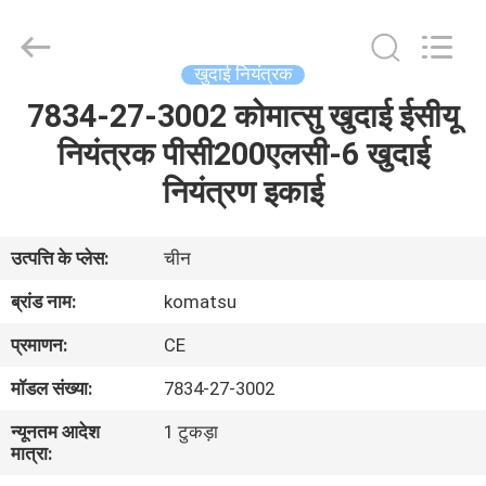
Road
Enterprise
Management
Services
Co.,
खुदाई नियंत्रक
Ltd..
All
7834-27-3002 कोमात्सु खुदाई ईसीयू
घर
Rights
Reserved.
नियंत्रक पीसी200एलसी-6 खुदाई
उत्पादों
नियंत्रण इकाई
हमारे
उत्पत्ति के प्लेस:
चीन
बारे
ब्रांड नाम:
komatsu
में
प्रमाणन:
CE
मॉडल संख्या:
7834-27-3002
कारखाना
न्यूनतम आदेश
1 टुकड़ा
भ्रमण
मात्रा: