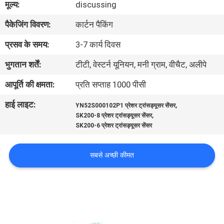
मूल्य:
discussing
गुणवत्ता
पैकेजिंग विवरण:
कार्टन पैकिंग
नियंत्रण
प्रसव के समय:
3-7 कार्य दिवस
संपर्क
भुगतान शर्तें:
टीटी, वेस्टर्न यूनियन, मनी ग्राम, वीचैट, अलीपे
करें
आपूर्ति की क्षमता:
प्रति सप्ताह 1000 पीसी
हाई लाइट:
,
YN52S000102P1 प्रेशर ट्रांसड्यूसर सेंसर
BLOG
,
SK200-8 प्रेशर ट्रांसड्यूसर सेंसर
SK200-6 प्रेशर ट्रांसड्यूसर सेंसर
साइटमैप
सबसे अच्छी कीमत
PRIVACY
POLICY