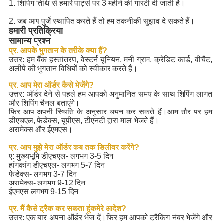
1. शिपिंग तिथि से हमारे पार्ट्स पर 3 महीने की गारंटी दी जाती है।
2. जब आप पुर्जे स्थापित करते हैं तो हम तकनीकी सुझाव दे सकते हैं।
हमारी प्रतिक्रिया
सामान्य प्रश्न
प्र. आपके भुगतान के तरीके क्या हैं?
उत्तर: हम बैंक हस्तांतरण, वेस्टर्न यूनियन, मनी ग्राम, क्रेडिट कार्ड, वीचैट,
अलीपे की भुगतान विधियों को स्वीकार करते हैं।
प्र. आप मेरा ऑर्डर कैसे भेजेंगे?
उत्तर: ऑर्डर देने से पहले हम आपको अनुमानित समय के साथ शिपिंग लागत
और शिपिंग चैनल बताएंगे।
फिर आप अपनी स्थिति के अनुसार चयन कर सकते हैं।आम तौर पर हम
डीएचएल, फेडेक्स, यूपीएस, टीएनटी द्वारा माल भेजते हैं।
अरामेक्स और ईएमएस।
प्र. आप मुझे मेरा ऑर्डर कब तक डिलीवर करेंगे?
ए: मुख्यभूमि डीएचएल- लगभग 3-5 दिन
हांगकांग डीएचएल- लगभग 5-7 दिन
फेडेक्स- लगभग 3-7 दिन
अरामेक्स- लगभग 9-12 दिन
ईएमएस लगभग 9-15 दिन
प्र. मैं कैसे ट्रैक कर सकता हूं
क
मेरे आदेश?
उत्तर: एक बार अपना ऑर्डर भेज दें।फिर हम आपको ट्रैकिंग नंबर भेजेंगे और