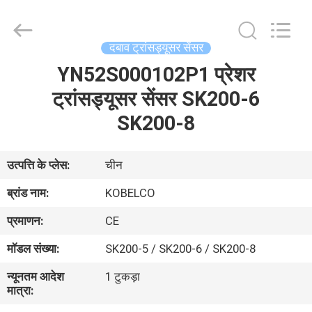
Road
Enterprise
Management
Services
Co.,
दबाव ट्रांसड्यूसर सेंसर
Ltd..
All
YN52S000102P1 प्रेशर
घर
Rights
Reserved.
ट्रांसड्यूसर सेंसर SK200-6
उत्पादों
SK200-8
हमारे
उत्पत्ति के प्लेस:
चीन
बारे
ब्रांड नाम:
KOBELCO
में
प्रमाणन:
CE
मॉडल संख्या:
SK200-5 / SK200-6 / SK200-8
कारखाना
न्यूनतम आदेश
1 टुकड़ा
भ्रमण
मात्रा: