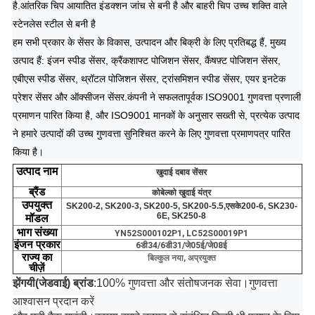
है.
आंतरिक चिप आयातित इंडक्शन जांच से बनी है और बाहरी चिप उच्च शक्ति वाले
स्टेनलेस स्टील से बनी है
हम सभी प्रकार के सेंसर के विकास, उत्पादन और बिक्री के लिए प्रतिबद्ध हैं, मुख्य
उत्पाद हैं: इंजन स्पीड सेंसर, क्रैंकशाफ्ट पोजिशन सेंसर, कैंषफ़्ट पोजिशन सेंसर,
एबीएस स्पीड सेंसर, थ्रॉटल पोजिशन सेंसर, ट्रांसमिशन स्पीड सेंसर, एयर इनटेक
प्रेशर सेंसर और ऑक्सीजन सेंसर.
कंपनी ने सफलतापूर्वक ISO9001 गुणवत्ता प्रणाली
प्रमाणन पारित किया है, और ISO9001 मानकों के अनुसार सख्ती से, प्रत्येक उत्पाद
ने हमारे उत्पादों की उच्च गुणवत्ता सुनिश्चित करने के लिए गुणवत्ता प्रमाणपत्र पारित
किया है।
उत्पाद
नाम
खुदाई दबाव सेंसर
ब्रैंड
कोबेल्को खुदाई यंत्र
उपयुक्त
SK200-2, SK200-3, SK200-5, SK200-5.5,
एसके
200-6
, SK230-
6E, SK250-8
मॉडल
भाग
संख्या
YN52S000102P1, LC52S00019P1
इंजन
प्रकार
6डी34/6डी31/जे05ई/जे08ई
राज्य
का
बिल्कुल नया, अप्रयुक्त
चीज़ें
झेंगयी(जेडवाई) ब्रांड
:100% गुणवत्ता और संतोषजनक सेवा।गुणवत्ता
आश्वासन प्रदान करें